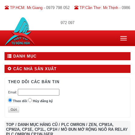
TP.HCM: Mr.Giang -
0979 798 052
TP.Cần Thơ: Mr.Thịnh -
0986
972 097
Toggle
navigat
DANH MỤC
CÁC NHÀ SẢN XUẤT
THEO DÕI CÁC BẢN TIN
Email:
Theo dõi
Hủy đăng ký
TOP
/
DANH MỤC HÀNG CŨ
/
PLC OMRON
/
ZEN, CPM1A,
CPM2A, CP1E, CP1L, CP1H
/
MÔ ĐUN MỞ RỘNG NGÕ RA RELAY
PLC OMRON CP1W-16ER