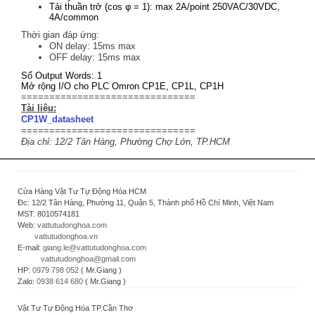
Tải thuần trở (cos φ = 1): max 2A/point 250VAC/30VDC,
4A/common
Thời gian đáp ứng:
ON delay: 15ms max
OFF delay: 15ms max
Số Output Words: 1
Mở rộng I/O cho PLC Omron CP1E, CP1L, CP1H
===============================
Tài liệu:
CP1W_datasheet
===============================
Địa chỉ: 12/2 Tân Hàng, Phường Chợ Lớn, TP.HCM
Cửa Hàng Vật Tư Tự Động Hóa HCM
Đc: 12/2 Tân Hàng, Phường 11, Quận 5, Thành phố Hồ Chí Minh, Việt Nam
MST: 8010574181
Web:
vattutudonghoa.com
vattutudonghoa.vn
E-mail:
giang.le@vattutudonghoa.com
vattutudonghoa@gmail.com
HP:
0979 798 052
( Mr.Giang )
Zalo:
0938 614 680
( Mr.Giang )
Vật Tư Tự Động Hóa TP.Cần Thơ