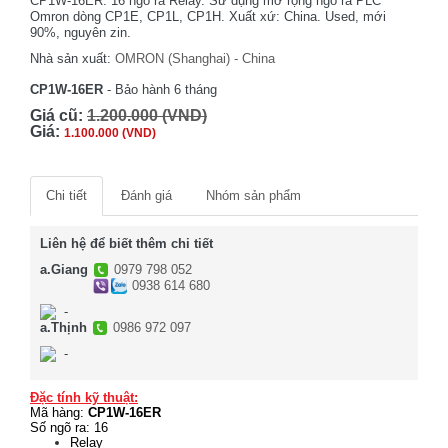
CP1W-16ER. 16 ngõ ra Relay. Sử dụng mở rộng ngõ ra PLC
Omron dòng CP1E, CP1L, CP1H. Xuất xứ: China. Used, mới
90%, nguyên zin.
Nhà sản xuất:
OMRON (Shanghai) - China
CP1W-16ER
- Bảo hành 6 tháng
Giá cũ:
1.200.000 (VND)
Giá:
1.100.000 (VND)
Chi tiết
Đánh giá
Nhóm sản phẩm
Liên hệ để biết thêm chi tiết
a.Giang
0979 798 052
0938 614 680
-
a.Thịnh
0986 972 097
-
Đặc tính kỹ thuật:
Mã hàng:
CP1W-16ER
Số ngõ ra: 16
Relay