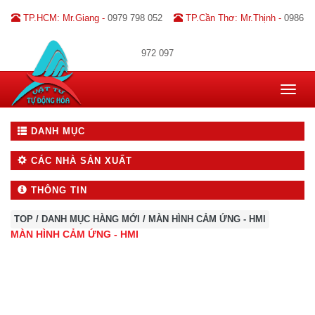
TP.HCM: Mr.Giang -
0979 798 052
TP.Cần Thơ: Mr.Thịnh -
0986
972 097
Toggle
navigat
DANH MỤC
CÁC NHÀ SẢN XUẤT
THÔNG TIN
TOP
/
DANH MỤC HÀNG MỚI
/
MÀN HÌNH CẢM ỨNG - HMI
MÀN HÌNH CẢM ỨNG - HMI