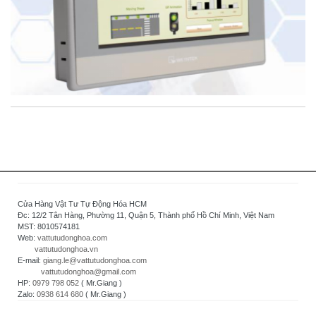
Cửa Hàng Vật Tư Tự Động Hóa HCM
Đc: 12/2 Tân Hàng, Phường 11, Quận 5, Thành phố Hồ Chí Minh, Việt Nam
MST: 8010574181
Web:
vattutudonghoa.com
vattutudonghoa.vn
E-mail:
giang.le@vattutudonghoa.com
vattutudonghoa@gmail.com
HP:
0979 798 052
( Mr.Giang )
Zalo:
0938 614 680
( Mr.Giang )