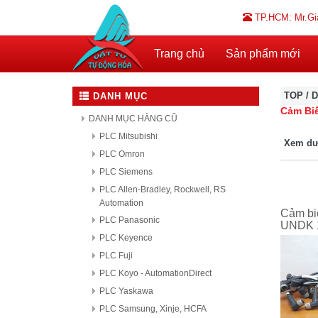
TP.HCM: Mr.Gi
Trang chủ
Sản phẩm mới
TOP
/
D
DANH MỤC
Cảm Bi
DANH MỤC HÀNG CŨ
PLC Mitsubishi
Xem dư
PLC Omron
PLC Siemens
PLC Allen-Bradley, Rockwell, RS
Automation
Cảm bi
PLC Panasonic
UNDK 
PLC Keyence
PLC Fuji
PLC Koyo - AutomationDirect
PLC Yaskawa
PLC Samsung, Xinje, HCFA