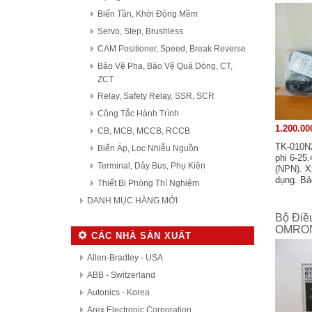
Biến Tần, Khởi Động Mềm
Servo, Step, Brushless
CAM Positioner, Speed, Break Reverse
Bảo Vệ Pha, Bảo Vệ Quá Dòng, CT,
ZCT
Relay, Safety Relay, SSR, SCR
Công Tắc Hành Trình
1.200.00
CB, MCB, MCCB, RCCB
TK-010N2
Biến Áp, Lọc Nhiễu Nguồn
phi 6-25
Terminal, Dây Bus, Phụ Kiện
(NPN). X
dụng. Bả
Thiết Bị Phòng Thí Nghiệm
DANH MỤC HÀNG MỚI
Bộ Điề
OMRON
CÁC NHÀ SẢN XUẤT
Allen-Bradley - USA
ABB - Switzerland
Autonics - Korea
Arex Electronic Corporation