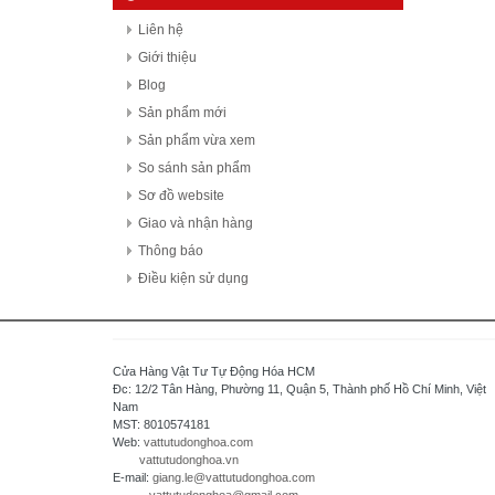
Daiichi Electronics co.,Ltd - Japan
Liên hệ
Fuji Electric - Japan
Giới thiệu
FESTO
Blog
FDK Coperation
Sản phẩm mới
Hitachi - Japan
Sản phẩm vừa xem
HCFA - China
So sánh sản phẩm
HIOKI - Japan
Sơ đồ website
HAGER
Giao và nhận hàng
HONEYWELL
Thông báo
Hanyoung - Korea
Điều kiện sử dụng
HAKKO Electronics - JAPAN
Hokuyo Automatic Co., Ltd - Japan
IFM - GERMANY
Cửa Hàng Vật Tư Tự Động Hóa HCM
Idec Izumi Corp - Japan
Đc: 12/2 Tân Hàng, Phường 11, Quận 5, Thành phố Hồ Chí Minh, Việt
Nam
IDEC Corporation - Japan
MST: 8010574181
IHI - JAPAN
Web:
vattutudonghoa.com
vattutudonghoa.vn
IOR
E-mail:
giang.le@vattutudonghoa.com