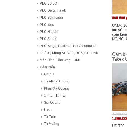
PLC LS LG
PLC Delta, Fatek
PLC Schneider
800.000 
PLC Idec
UNDK 10
âm với c
PLC Hitachi
cảm biến
NO/NC. X
PLC Sharp
85%, ngu
PLC Wago, Beckhoff, BR-Automation
Thiết Bị Mạng SCADA, DCS, CC-LINK
Cảm biế
Takex 
Màn Hình Cảm Ứng - HMI
Cảm Biến
Chữ U
Thu-Phát Chung
Phản Xạ Gương
1 Thu - 1 Phát
Sợi Quang
Laser
2.200.00
Từ Tròn
1.800.00
Từ Vuông
US-T50. 