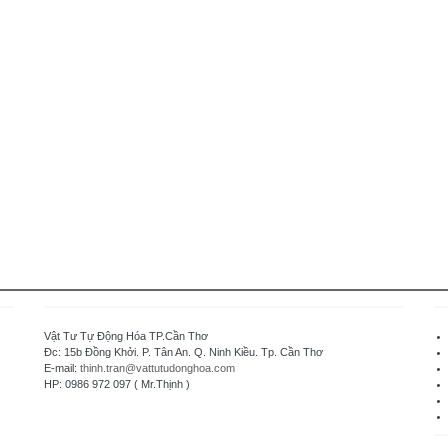
Vật Tư Tự Động Hóa TP.Cần Thơ
Đc: 15b Đồng Khởi. P. Tân An. Q. Ninh Kiều. Tp. Cần Thơ
E-mail:
thinh.tran@vattutudonghoa.com
HP: 0986 972 097 ( Mr.Thịnh )