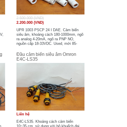
2.500.000 (VND)
2.200.000 (VND)
UPR 1003 PSCP 24 I DAE. Cảm biến
V,
siêu âm, khoảng cách 180-1000mm, ngõ
ra analog 4-20mA, ngõ ra PNP NO,
nguồn cấp 18-33VDC. Used, mới 85-
90%.
ng
Đầu cảm biến siêu âm Omron
E4C-LS35
Liên hệ
E4C-LS35. Khoảng cách cảm biến
n
10~35 cm, sử dụng với bộ khuếch đại