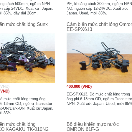
ảng cách 500mm, ngõ ra NPN
PE, khoảng cách 300mm, ngõ ra NP
n cấp 24VDC. Xuất xứ: Japan.
NO, nguồn cấp 12-24VDC. Xuất xứ:
i 85%, dây dài 20cm.
Japan. Used, mới 85%.
ến mức chất lỏng Sunx
Cảm biến mức chất lỏng Omro
EE-SPX613
(VND)
400.000 (VND)
(VND)
EE-SPX613. Dò mức chất lỏng trong
ò mức chất lỏng trong ống
ống phi 6-13mm OD, ngõ ra Transisto
i 6-13mm OD, ngõ ra Transistor
NPN. Xuất xứ: Japan. Used, mới 85%
t-ON/Dark-ON. Xuất xứ:Japan.
ới 85%.
ến mức chất lỏng
Bộ điều khiển mực nước
O KAGAKU TK-010N2
OMRON 61F-G