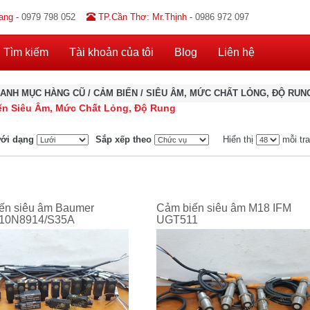
ang -
0979 798 052
TP.Cần Thơ: Mr.Thịnh -
0986 972 097
Tìm kiếm
Tài khoản của tôi
Blog
Liên hệ
ANH MỤC HÀNG CŨ
/
CẢM BIẾN
/
SIÊU ÂM, MỨC CHẤT LỎNG, ĐỘ RUN
ến Siêu Âm, Mức Chất Lỏng, Độ Rung
ới dạng
Sắp xếp theo
Hiển thị
mỗi tr
ến siêu âm Baumer
Cảm biến siêu âm M18 IFM
10N8914/S35A
UGT511