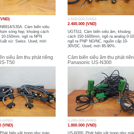
(VND)
2.500.000 (VND)
2.400.000 (VND)
N8914/S35A. Cảm biến siêu
hùm sóng hẹp, khoảng cách
UGT511. Cảm biến siêu âm, khoảng
 10-150mm, ngõ ra NPN
cách 150-1600mm, ngõ ra analog 0-10
uất xứ: Swiss. Used, mới
ngõ ra PNP NO/NC, nguồn cấp 10-
yên zin.
30VDC. Used, mới 85-90%.
n siêu âm thu phát riêng
Cảm biến siêu âm thu phát riê
US-T50
Panasonic US-N300
0 (VND)
2.200.000 (VND)
0 (VND)
1.800.000 (VND)
Phát hiện vật trong như màn
US-N300. Phát hiện vật trong như mà