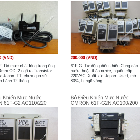
0 (VND)
200.000 (VND)
. Dò mức chất lỏng trong ống
61F-G. Tự động điều khiển Cung cấp
.4mm OD. 2 ngõ ra Transistor
nước hoặc tháo nước, nguồn cấp
x:Japan. TT: chưa qua sử
220VAC. Xuất xứ: Japan. Used, mới
o hành 12 tháng
80%, bị ngã vàng
u Khiển Mực Nước
Bộ Điều Khiển Mực Nước
 61F-G2 AC110/220
OMRON 61F-G2N AC100/200