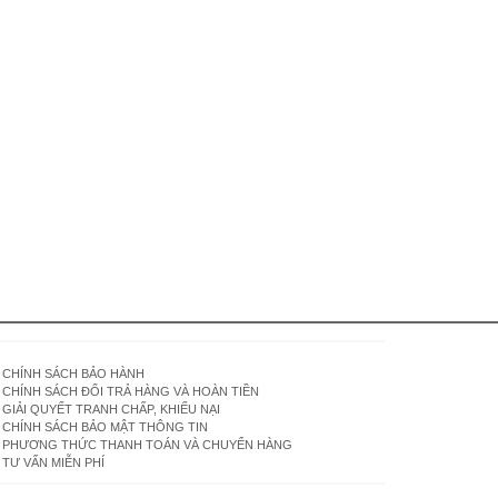
CHÍNH SÁCH BẢO HÀNH
CHÍNH SÁCH ĐỔI TRẢ HÀNG VÀ HOÀN TIỀN
GIẢI QUYẾT TRANH CHẤP, KHIẾU NẠI
CHÍNH SÁCH BẢO MẬT THÔNG TIN
PHƯƠNG THỨC THANH TOÁN VÀ CHUYỂN HÀNG
TƯ VẤN MIỄN PHÍ