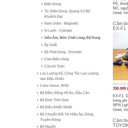
PE, kho
Điện Dung
NO, nguồ
Từ, Điện Dung, Quang Có Bộ
Used, mớ
Khuếch Đại
Cảm bi
Nam châm - Magnetic
EX-F1
Xi Lanh - Cylinder
Siêu Âm, Mức Chất Lỏng, Độ Rung
Áp Suất
Bộ Phát Xung - Encoder
Cảm Biến Vùng
Cửa An Toàn
Lưu Lượng Kế, Công Tắc Lưu Lượng,
Van Điều Khiển
400.000 
Color Vision, RFID
350.000 
Bộ Đếm, Đồng Hồ Đo, Đầu Cân
EX-F1. D
Bộ Định Thời Gian
trong ph
NPN Ligh
Bộ Điều Khiển Nhiệt
Used, m
Bộ Chuyển Đổi Tín Hiệu Áp, Dòng,
Truyền thông
Cảm bi
TOYOK
Bộ Nguồn