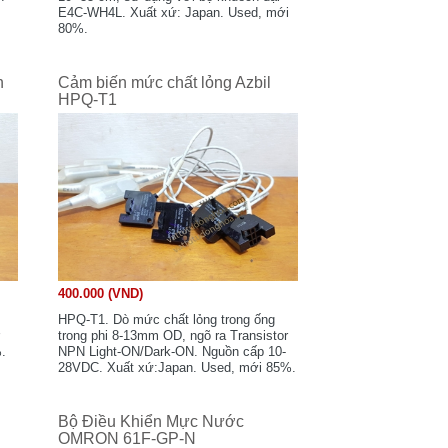
N
E4C-WH4L. Xuất xứ: Japan. Used, mới
80%.
n
Cảm biến mức chất lỏng Azbil
HPQ-T1
400.000 (VND)
HPQ-T1. Dò mức chất lỏng trong ống
r
trong phi 8-13mm OD, ngõ ra Transistor
.
NPN Light-ON/Dark-ON. Nguồn cấp 10-
28VDC. Xuất xứ:Japan. Used, mới 85%.
Bộ Điều Khiển Mực Nước
OMRON 61F-GP-N