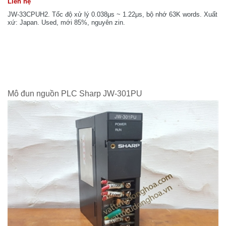
Liên hệ
JW-33CPUH2. Tốc độ xử lý 0.038μs ~ 1.22μs, bộ nhớ 63K words. Xuất
xứ: Japan. Used, mới 85%, nguyên zin.
Mô đun nguồn PLC Sharp JW-301PU