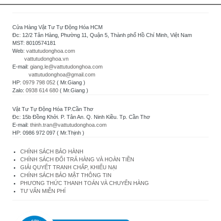
Cửa Hàng Vật Tư Tự Động Hóa HCM
Đc: 12/2 Tân Hàng, Phường 11, Quận 5, Thành phố Hồ Chí Minh, Việt Nam
MST: 8010574181
Web:
vattutudonghoa.com
vattutudonghoa.vn
E-mail:
giang.le@vattutudonghoa.com
vattutudonghoa@gmail.com
HP:
0979 798 052
( Mr.Giang )
Zalo:
0938 614 680
( Mr.Giang )
Vật Tư Tự Động Hóa TP.Cần Thơ
Đc: 15b Đồng Khởi. P. Tân An. Q. Ninh Kiều. Tp. Cần Thơ
E-mail:
thinh.tran@vattutudonghoa.com
HP: 0986 972 097 ( Mr.Thịnh )
CHÍNH SÁCH BẢO HÀNH
CHÍNH SÁCH ĐỔI TRẢ HÀNG VÀ HOÀN TIỀN
GIẢI QUYẾT TRANH CHẤP, KHIẾU NẠI
CHÍNH SÁCH BẢO MẬT THÔNG TIN
PHƯƠNG THỨC THANH TOÁN VÀ CHUYỂN HÀNG
TƯ VẤN MIỄN PHÍ