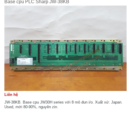
Base cpu PLC Sharp JW-38KB
Liên hệ
JW-38KB. Base cpu JW30H series với 8 mô đun i/o. Xuất xứ: Japan.
Used, mới 80-90%, nguyên zin.