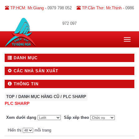
TP.HCM: Mr.Giang -
0979 798 052
TP.Cần Thơ: Mr.Thịnh -
0986
972 097
Toggle
navigat
DANH MỤC
CÁC NHÀ SẢN XUẤT
THÔNG TIN
TOP
/
DANH MỤC HÀNG CŨ
/
PLC SHARP
PLC SHARP
Xem dưới dạng
Sắp xếp theo
Hiển thị
mỗi trang