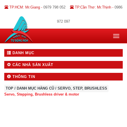
TP.HCM: Mr.Giang -
0979 798 052
TP.Cần Thơ: Mr.Thịnh -
0986
972 097
Toggle
navigat
DANH MỤC
CÁC NHÀ SẢN XUẤT
THÔNG TIN
TOP
/
DANH MỤC HÀNG CŨ
/
SERVO, STEP, BRUSHLESS
Servo
, Stepping, Brushless
driver & motor