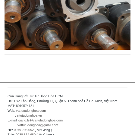
Cửa Hàng Vật Tư Tự Động Hóa HCM
Đc: 12/2 Tân Hàng, Phường 11, Quận 5, Thành phố Hồ Chí Minh, Việt Nam
MST: 8010574181
Web:
vattutudonghoa.com
vattutudonghoa.vn
E-mail:
giang.le@vattutudonghoa.com
vattutudonghoa@gmail.com
HP:
0979 798 052
( Mr.Giang )
Zalo:
0938 614 680
( Mr.Giang )