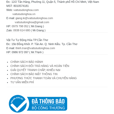
Đc: 12/2 Tân Hàng, Phường 11, Quận 5, Thành phố Hồ Chí Minh, Việt Nam
MST: 8010574181
Web:
vattutudonghoa.com
vattutudonghoa.vn
E-mail:
giang.le@vattutudonghoa.com
vattutudonghoa@gmail.com
HP:
0979 798 052
( Mr.Giang )
Zalo:
0938 614 680
( Mr.Giang )
Vật Tư Tự Động Hóa TP.Cần Thơ
Đc: 15b Đồng Khởi. P. Tân An. Q. Ninh Kiều. Tp. Cần Thơ
E-mail:
thinh.tran@vattutudonghoa.com
HP: 0986 972 097 ( Mr.Thịnh )
CHÍNH SÁCH BẢO HÀNH
CHÍNH SÁCH ĐỔI TRẢ HÀNG VÀ HOÀN TIỀN
GIẢI QUYẾT TRANH CHẤP, KHIẾU NẠI
CHÍNH SÁCH BẢO MẬT THÔNG TIN
PHƯƠNG THỨC THANH TOÁN VÀ CHUYỂN HÀNG
TƯ VẤN MIỄN PHÍ