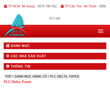
TP.HCM: Mr.Giang -
0979 798 052
TP.Cần Thơ: Mr.Thịnh -
0986
972 097
Toggle
navigat
DANH MỤC
CÁC NHÀ SẢN XUẤT
THÔNG TIN
TOP
/
DANH MỤC HÀNG CŨ
/
PLC DELTA, FATEK
PLC Delta, Fatek