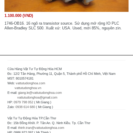
1.100.000 (VND)
1746-OB16. 16 ngõ ra transistor source. Sử dụng mở rộng IO PLC
Allen-Bradley SLC 500. Xuất xứ: USA. Used, mới 85%, nguyên zin.
Cửa Hàng Vật Tư Tự Động Hóa HCM
Đc: 12/2 Tân Hàng, Phường 11, Quận 5, Thành phố Hồ Chí Minh, Việt Nam
MST: 8010574181
Web:
vattutudonghoa.com
vattutudonghoa.vn
E-mail:
giang.le@vattutudonghoa.com
vattutudonghoa@gmail.com
HP:
0979 798 052
( Mr.Giang )
Zalo:
0938 614 680
( Mr.Giang )
Vật Tư Tự Động Hóa TP.Cần Thơ
Đc: 15b Đồng Khởi. P. Tân An. Q. Ninh Kiều. Tp. Cần Thơ
E-mail:
thinh.tran@vattutudonghoa.com
HP: 0986 972 097 ( Mr.Thịnh )