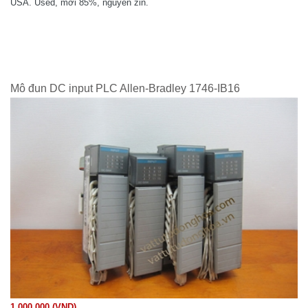
USA. Used, mới 85%, nguyên zin.
Mô đun DC input PLC Allen-Bradley 1746-IB16
1.000.000 (VND)