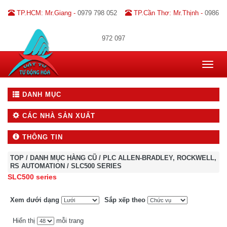
TP.HCM: Mr.Giang -
0979 798 052
TP.Cần Thơ: Mr.Thịnh -
0986
972 097
Toggle
navigat
DANH MỤC
CÁC NHÀ SẢN XUẤT
THÔNG TIN
TOP
/
DANH MỤC HÀNG CŨ
/
PLC ALLEN-BRADLEY, ROCKWELL,
RS AUTOMATION
/
SLC500 SERIES
SLC500 series
Xem dưới dạng
Sắp xếp theo
Hiển thị
mỗi trang