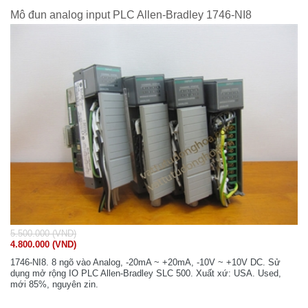
Mô đun analog input PLC Allen-Bradley 1746-NI8
5.500.000 (VND)
4.800.000 (VND)
1746-NI8. 8 ngõ vào Analog, -20mA ~ +20mA, -10V ~ +10V DC. Sử
dụng mở rộng IO PLC Allen-Bradley SLC 500. Xuất xứ: USA. Used,
mới 85%, nguyên zin.