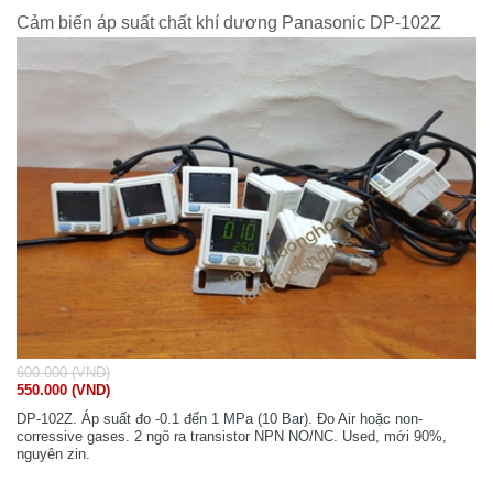
Cảm biến áp suất chất khí dương Panasonic DP-102Z
600.000 (VND)
550.000 (VND)
DP-102Z. Áp suất đo -0.1 đến 1 MPa (10 Bar). Đo Air hoặc non-
corressive gases. 2 ngõ ra transistor NPN NO/NC. Used, mới 90%,
nguyên zin.