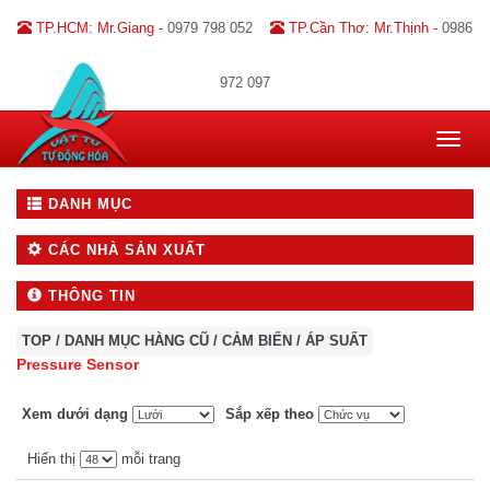
TP.HCM: Mr.Giang -
0979 798 052
TP.Cần Thơ: Mr.Thịnh -
0986
972 097
Toggle
navigat
DANH MỤC
CÁC NHÀ SẢN XUẤT
THÔNG TIN
TOP
/
DANH MỤC HÀNG CŨ
/
CẢM BIẾN
/
ÁP SUẤT
Pressure Sensor
Xem dưới dạng
Sắp xếp theo
Hiển thị
mỗi trang