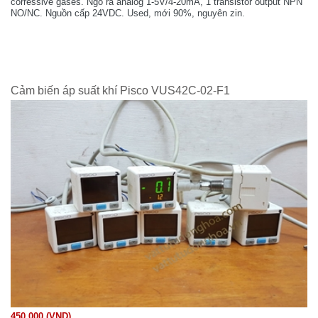
corressive gases. Ngõ ra analog 1-5V/4-20mA, 1 transistor output NPN
NO/NC. Nguồn cấp 24VDC. Used, mới 90%, nguyên zin.
Cảm biến áp suất khí Pisco VUS42C-02-F1
450.000 (VND)