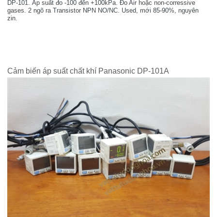
DP-101. Áp suất đo -100 đến +100kPa. Đo Air hoặc non-corressive
gases. 2 ngõ ra Transistor NPN NO/NC. Used, mới 85-90%, nguyên
zin.
Cảm biến áp suất chất khí Panasonic DP-101A