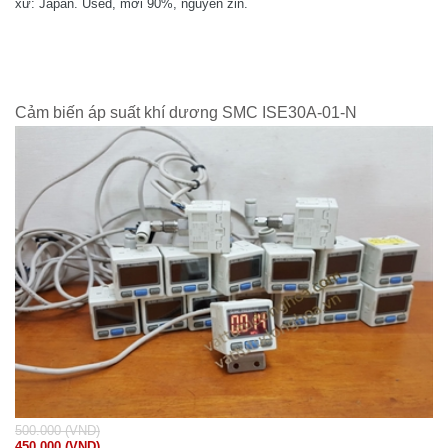
xứ: Japan. Used, mới 90%, nguyên zin.
Cảm biến áp suất khí dương SMC ISE30A-01-N
500.000 (VND)
450.000 (VND)