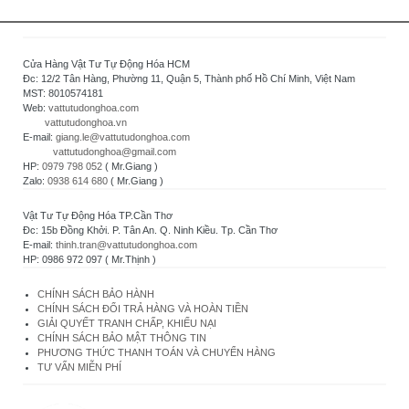
Cửa Hàng Vật Tư Tự Động Hóa HCM
Đc: 12/2 Tân Hàng, Phường 11, Quận 5, Thành phố Hồ Chí Minh, Việt Nam
MST: 8010574181
Web:
vattutudonghoa.com
vattutudonghoa.vn
E-mail:
giang.le@vattutudonghoa.com
vattutudonghoa@gmail.com
HP:
0979 798 052
( Mr.Giang )
Zalo:
0938 614 680
( Mr.Giang )
Vật Tư Tự Động Hóa TP.Cần Thơ
Đc: 15b Đồng Khởi. P. Tân An. Q. Ninh Kiều. Tp. Cần Thơ
E-mail:
thinh.tran@vattutudonghoa.com
HP: 0986 972 097 ( Mr.Thịnh )
CHÍNH SÁCH BẢO HÀNH
CHÍNH SÁCH ĐỔI TRẢ HÀNG VÀ HOÀN TIỀN
GIẢI QUYẾT TRANH CHẤP, KHIẾU NẠI
CHÍNH SÁCH BẢO MẬT THÔNG TIN
PHƯƠNG THỨC THANH TOÁN VÀ CHUYỂN HÀNG
TƯ VẤN MIỄN PHÍ