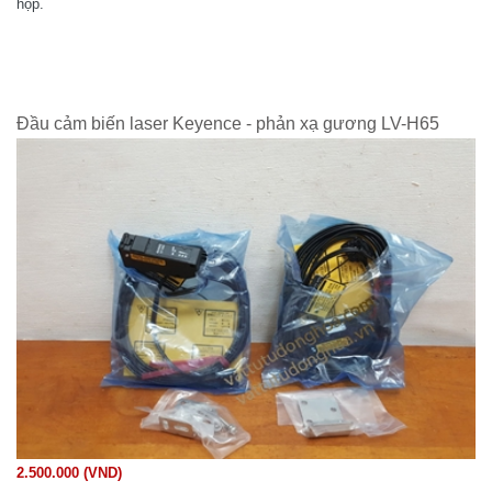
hộp.
Đầu cảm biến laser Keyence - phản xạ gương LV-H65
2.500.000 (VND)