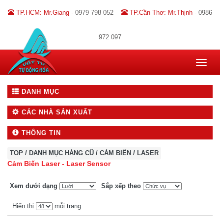
TP.HCM: Mr.Giang -
0979 798 052
TP.Cần Thơ: Mr.Thịnh -
0986
972 097
Toggle
navigat
DANH MỤC
CÁC NHÀ SẢN XUẤT
THÔNG TIN
TOP
/
DANH MỤC HÀNG CŨ
/
CẢM BIẾN
/
LASER
Cảm Biến Laser - Laser Sensor
Xem dưới dạng
Sắp xếp theo
Hiển thị
mỗi trang